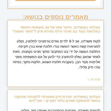
מאמרים נוספים בנושא:
הצלחה במשרדנו: טיהור שמו של אב משפחה החשוד
באלימות כנגד בנו ושינוי עילת סגירת תיק ל"חוסר אשמה"
לקוח משרדנו, אב ל-8 ילדים ואדם נורמטיבי לחלוטין, נקלע
למציאות קשה כאשר הוגשה נגדו תלונת שווא בגין תקיפה.
התלונה הוגשה על ידי בנו המתבגר מתוך מניעי נקמנות, וזאת
לאחר שהאב נאלץ להתערב כדי להגן על אם המשפחה מפני
אלימות מצד הבן. בעקבות תלונת השווא, הלקוח נחקר, נפתח
נגדו תיק פלילי,
קרא עוד »
הצלחה במשרדנו: סגירת תיק משטרתי ללקוחות שנחקרו
בחשד להעסקת שוהים בלתי חוקיים – שב"חים
לקוחות משרדנו, אזרחים נורמטיביים ושומרי חוק, נקלעו