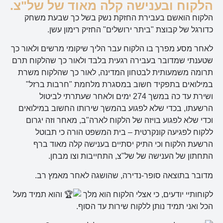
הלקוח ובענישה קלה מאוד של של"צ.
הלקוח הואשם בעבירת החזקת נשק בשל כך שבעת משחק
כדורגל של קבוצת "ביתר ירושלים" החזיק רימון עשן.
לאחר מסע מפרך בו הלקוח עבר הליך שיקומי מרשים ולאור כך
שטענתי שמדובר בעבירה רגעית בלבד ולאור כך שהלקוח תרם
תרומה משמעותית לבטחון המדינה, לאור כך שהלקוח משרת
במילואים בתפקיד חשוב במסגרת מלחמת "חרבות ברזל"
ושירת עד כה במשך 274 ימים ולאחר שעתרתי לביטול
הרשעתו, בכדי שלא לפגוע בהמשך שירותו החשוב במילואים
וכדי שלא לפגוע בויזה של הלקוח לארה"ב, מאחר וזה יגרום
ללקוח לפגיעה קונקרטית – בית המשפט הורה כי תבוטל
הרשעת הלקוח וכי התיק יסתיים בענישה קלה מאוד ברף
התחתון של הענישה של של"צ, התחייבות וצו מבחן.
מדובר בתוצאה סופר-נדירה, שהושגה לאחר מאמץ רב.
לקוחותיי יודעים, כי אצלי הלקוח הוא מלך
והוא תמיד מעל
הכל ואני תמיד נותן ללקוח שירות עד הסוף.