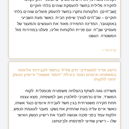
לחקירה פלילית בחשד להעסקת שוהים בלתי חוקיים
(שב"חים). הלקוחות נחקרו בחשד להעסק פועלים שוהים בלתי
חוקיים – שב"חים לצורך שיפוץ הבית. כאשר מעת השביעי
באוקטובר, המדינה החמירה מאוד את העונשים והמעצר של
מעסיקי שב"ח. עם פניית הלקוחות אלינו, פעלנו במהירות מול
המשטרה. הגשנו
קרא עוד »
הישג אדיר למשרדנו: תיק פלילי בחשד לעבירות אלימות
במשפחה-איומים נסגר בעילת "חוסר אשמה" ורישיון הנשק
יוחזר ללקוח!
משרדנו גאה לשתף בהצלחה משפטית פנומנלית. לקוח
המשרד, אדם נורמטיבי לחלוטין ואב למשפחה, מצא עצמו
תחת חקירה משטרתית בגין חשד לעבירת איומים כנגד אשתו,
כאשר איים עליה בעת שהחזיק את נשקו. מעבר לעוגמת הנפש,
הלקוח עמד בפני סכנה אנושה לאבד את רישיון הנשק האישי
שלו – רישיון שחיוני לפרנסתו ולביטחונו.