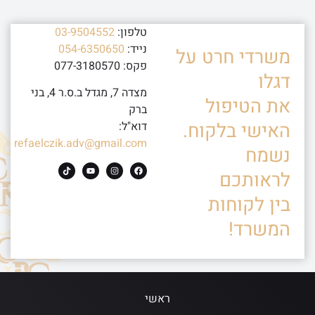
טלפון:
03-9504552
נייד:
054-6350650
משרדי חרט על
פקס: 077-3180570
דגלו
מצדה 7, מגדל ב.ס.ר 4, בני
את הטיפול
ברק
האישי בלקוח.
דוא"ל:
refaelczik.adv@gmail.com
נשמח
לראותכם
בין לקוחות
המשרד!
ראשי