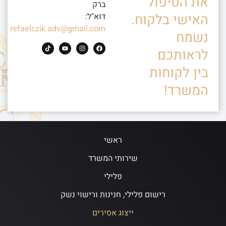
את הטיפול
ברק
האישי בלקוח.
דוא"ל:
refaelczik.adv@gmail.com
נשמח
לראותכם
בין לקוחות
המשרד!
ראשי
שירותי המשרד
פלילי
רישום פלילי, חנינות ורישוי נשק
ייצוג אסירים