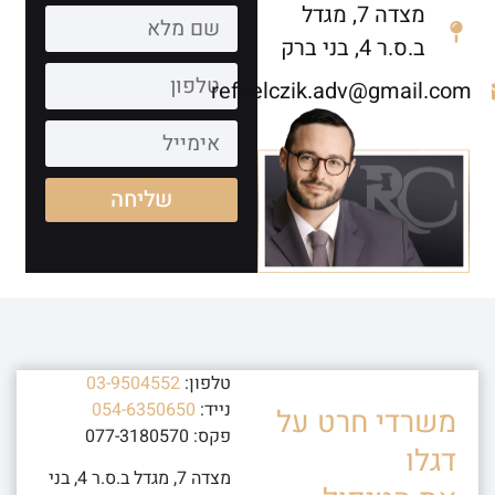
מצדה 7, מגדל
ב.ס.ר 4, בני ברק
refaelczik.adv@gmail.com
שליחה
טלפון:
03-9504552
נייד:
054-6350650
משרדי חרט על
פקס: 077-3180570
דגלו
מצדה 7, מגדל ב.ס.ר 4, בני