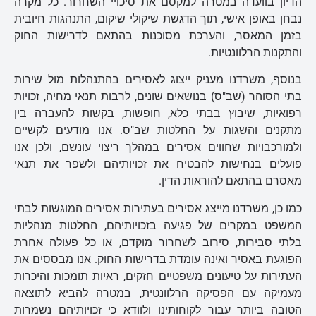
הדיון בוועדה במטרה למקסם את סיכויי השחרור. כל מקרה
נבחן באופן אישי, תוך הדגשת שיקולי שיקום, התנהגות חיובית
בזמן המאסר, והערכת מסוכנות בהתאם לדרישות החוק
והתקנות הרלוונטיות.
בנוסף, משרדנו מעניק ייצוג לאסירים בהתנהלות מול שירות
בתי הסוהר (שב"ס) בנושאים שונים, לרבות תנאי מחיה, זכויות
רפואיות, שיבוץ בבתי כלא, חופשות, בקשות להעברה בין
מתקנים והשגות על החלטות שב"ס. אנו מודעים לקשיים
ולמורכבויות שחווים אסירים במהלך ריצוי עונשם, ולכן אנו
פועלים בנחישות להבטיח את זכויותיהם ולשפר את תנאי
מאסרם בהתאם להוראות הדין.
כמו כן, משרדנו מייצג אסירים בעתירות אסירים המוגשות לבתי
המשפט במקרים של פגיעה בזכויותיהם, החלטות מנהליות
בלתי סבירות, סירוב לשחרור מוקדם, או כל פעולה אחרת
הפוגעת באסיר ואינה עומדת בדרישות החוק. אנו מבססים את
העתירות על טיעונים משפטיים חזקים, ראיות תומכות והיכרות
מעמיקה עם הפסיקה הרלוונטית, במטרה להביא לתוצאה
הטובה ביותר עבור לקוחותינו ולוודא כי זכויותיהם נשמרות