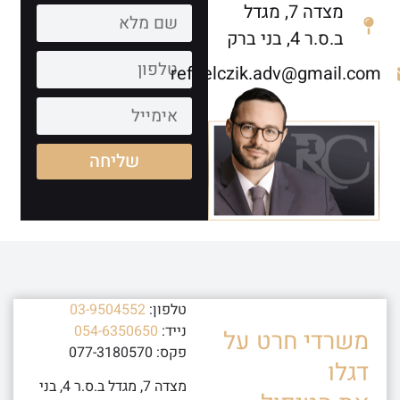
מצדה 7, מגדל
ב.ס.ר 4, בני ברק
refaelczik.adv@gmail.com
שליחה
טלפון:
03-9504552
נייד:
054-6350650
משרדי חרט על
פקס: 077-3180570
דגלו
מצדה 7, מגדל ב.ס.ר 4, בני