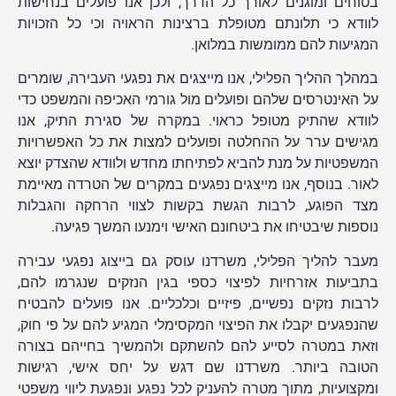
בטוחים ומוגנים לאורך כל הדרך, ולכן אנו פועלים בנחישות
לוודא כי תלונתם מטופלת ברצינות הראויה וכי כל הזכויות
המגיעות להם ממומשות במלואן.
במהלך ההליך הפלילי, אנו מייצגים את נפגעי העבירה, שומרים
על האינטרסים שלהם ופועלים מול גורמי האכיפה והמשפט כדי
לוודא שהתיק מטופל כראוי. במקרה של סגירת התיק, אנו
מגישים ערר על ההחלטה ופועלים למצות את כל האפשרויות
המשפטיות על מנת להביא לפתיחתו מחדש ולוודא שהצדק יוצא
לאור. בנוסף, אנו מייצגים נפגעים במקרים של הטרדה מאיימת
מצד הפוגע, לרבות הגשת בקשות לצווי הרחקה והגבלות
נוספות שיבטיחו את ביטחונם האישי וימנעו המשך פגיעה.
מעבר להליך הפלילי, משרדנו עוסק גם בייצוג נפגעי עבירה
בתביעות אזרחיות לפיצוי כספי בגין הנזקים שנגרמו להם,
לרבות נזקים נפשיים, פיזיים וכלכליים. אנו פועלים להבטיח
שהנפגעים יקבלו את הפיצוי המקסימלי המגיע להם על פי חוק,
וזאת במטרה לסייע להם להשתקם ולהמשיך בחייהם בצורה
הטובה ביותר. משרדנו שם דגש על יחס אישי, רגישות
ומקצועיות, מתוך מטרה להעניק לכל נפגע ונפגעת ליווי משפטי