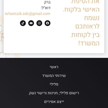
את הטיפול
ברק
האישי בלקוח.
דוא"ל:
refaelczik.adv@gmail.com
נשמח
לראותכם
בין לקוחות
המשרד!
ראשי
שירותי המשרד
פלילי
רישום פלילי, חנינות ורישוי נשק
ייצוג אסירים