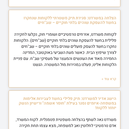
הצלחה במשרדנו: סגירת תיק משטרתי ללקוחות שנחקרו
בחשד להעסקת שוהים בלתי חוקיים – שב"חים
לקוחות משרדנו, אזרחים נורמטיביים ושומרי חוק, נקלעו לחקירה
פלילית בחשד להעסקת שוהים בלתי חוקיים (שב"חים). הלקוחות
נחקרו בחשד להעסק פועלים שוהים בלתי חוקיים – שב"חים
לצורך שיפוץ הבית. כאשר מעת השביעי באוקטובר, המדינה
החמירה מאוד את העונשים והמעצר של מעסיקי שב"ח. עם פניית
הלקוחות אלינו, פעלנו במהירות מול המשטרה. הגשנו
קרא עוד »
הישג אדיר למשרדנו: תיק פלילי בחשד לעבירות אלימות
במשפחה-איומים נסגר בעילת "חוסר אשמה" ורישיון הנשק
יוחזר ללקוח!
משרדנו גאה לשתף בהצלחה משפטית פנומנלית. לקוח המשרד,
אדם נורמטיבי לחלוטין ואב למשפחה, מצא עצמו תחת חקירה