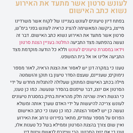
לעונש סרטון אשר מתעד את האירוע
נשוא כתב האישום
בפתח דיון טיעונים לעונש בעניינו של לקוח אשר משרדינו
מייצג, ביקשה המאשימה להציג כראיה לעונש בפני בימ"ש,
סרטון אשר מתעד את האירוע נשוא כתב האישום. דבר זה
נעשה בהפתעה מצד התביעה
החלטה בעניין הצגת סרטון
וידאו במסגרת טיעונים לעונש
וללא כל הודעה מוקדמת מצד
התביעה אלינו או אל בית המשפט.
טענו כי במקרה דנן יש לאסור את הצגת הראיה, לאור מספר
נימוקים; שעניינם, שעצם הסדר טיעון בו תוקן והושמטה
מילה בכתב האישום המתוקן שעלולה להתגלות מחדש על ידי
הסרטון אם יוצג, דבר שיפגום בהסדר שנעשה. כמו כן טענו,
כי הגשת ראיה שהינה חלק מהראיות בתיק במסגרת טיעונים
לעונש צריכה להיעשות על ידי האדם שערך אותה ומשלא
נעשה כן יש לאסור הצגתה. כמו כן טענו כי כתב האישום
הפרוס על מספר עמודים, מתאר בפירוט נרחב את האירוע
ואין שום צורך בהצגת הסרטון וממילא בשל כל טענות אלו,
וענו כי אם יוצג הסרטון, הרי שייגרם לנאשם עיוות דין.