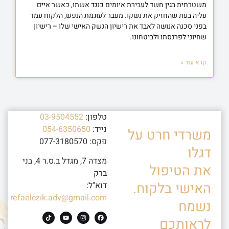
משטרתית בגין חשד לעבירת איומים כנגד אשתו, כאשר איים
עליה בעת שהחזיק את נשקו. מעבר לעוגמת הנפש, הלקוח עמד
בפני סכנה אנושה לאבד את רישיון הנשק האישי שלו – רישיון
שחיוני לפרנסתו ולביטחונו.
קרא עוד »
טלפון:
03-9504552
נייד:
054-6350650
משרדי חרט על
פקס: 077-3180570
דגלו
מצדה 7, מגדל ב.ס.ר 4, בני
את הטיפול
ברק
האישי בלקוח.
דוא"ל:
refaelczik.adv@gmail.com
נשמח
לראותכם