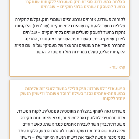
הצלחה במשרדנו: סגירת תיק משטרתי ללקוחות שנחקרו
בחשד להעסקת שוהים בלתי חוקיים – שב"חים
לקוחות משרדנו, אזרחים נורמטיביים ושומרי חוק, נקלעו לחקירה
פלילית בחשד להעסקת שוהים בלתי חוקיים (שב"חים). הלקוחות
נחקרו בחשד להעסק פועלים שוהים בלתי חוקיים – שב"חים
לצורך שיפוץ הבית. כאשר מעת השביעי באוקטובר, המדינה
החמירה מאוד את העונשים והמעצר של מעסיקי שב"ח. עם פניית
הלקוחות אלינו, פעלנו במהירות מול המשטרה. הגשנו
קרא עוד »
הישג אדיר למשרדנו: תיק פלילי בחשד לעבירות אלימות
במשפחה-איומים נסגר בעילת "חוסר אשמה" ורישיון הנשק
יוחזר ללקוח!
משרדנו גאה לשתף בהצלחה משפטית פנומנלית. לקוח המשרד,
אדם נורמטיבי לחלוטין ואב למשפחה, מצא עצמו תחת חקירה
משטרתית בגין חשד לעבירת איומים כנגד אשתו, כאשר איים
עליה בעת שהחזיק את נשקו. מעבר לעוגמת הנפש, הלקוח עמד
בפני סכנה אנושה לאבד את רישיון הנשק האישי שלו – רישיון