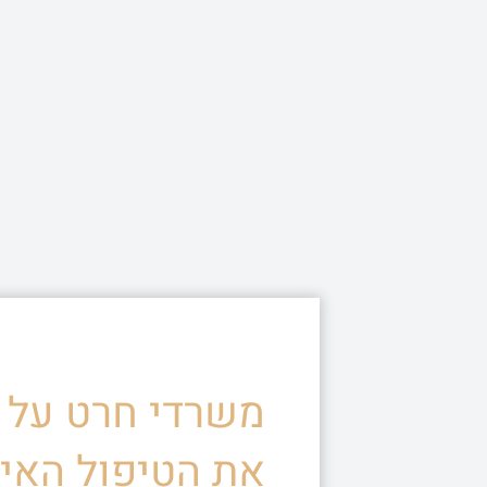
משרדי חרט על ד
את הטיפול האיש