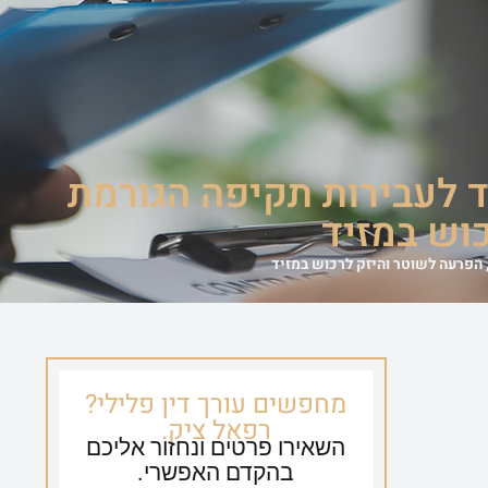
ספריית וידאו
צור קשר
054-635-0650
 לעבירות תקיפה הגורמת
וש במזיד
הפרעה לשוטר והיזק לרכוש במזיד
מחפשים עורך דין פלילי?
רפאל ציק.
השאירו פרטים ונחזור אליכם
בהקדם האפשרי.