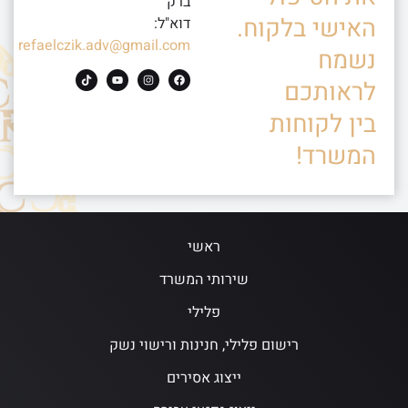
ברק
האישי בלקוח.
דוא"ל:
refaelczik.adv@gmail.com
נשמח
לראותכם
בין לקוחות
המשרד!
ראשי
שירותי המשרד
פלילי
רישום פלילי, חנינות ורישוי נשק
ייצוג אסירים