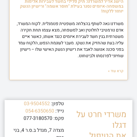
הישג אדיר למשרדנו: תיק פלילי בחשד לעבירות אלימות
במשפחה-איומים נסגר בעילת "חוסר אשמה" ורישיון הנשק
יוחזר ללקוח!
משרדנו גאה לשתף בהצלחה משפטית פנומנלית. לקוח המשרד,
אדם נורמטיבי לחלוטין ואב למשפחה, מצא עצמו תחת חקירה
משטרתית בגין חשד לעבירת איומים כנגד אשתו, כאשר איים
עליה בעת שהחזיק את נשקו. מעבר לעוגמת הנפש, הלקוח עמד
בפני סכנה אנושה לאבד את רישיון הנשק האישי שלו – רישיון
שחיוני לפרנסתו ולביטחונו.
קרא עוד »
טלפון:
03-9504552
נייד:
054-6350650
משרדי חרט על
פקס: 077-3180570
דגלו
מצדה 7, מגדל ב.ס.ר 4, בני
את הטיפול