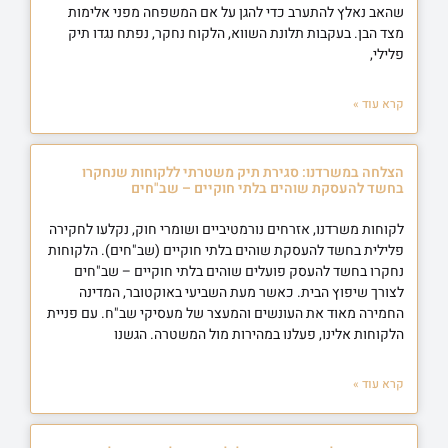
שהאב נאלץ להתערב כדי להגן על אם המשפחה מפני אלימות
מצד הבן. בעקבות תלונת השווא, הלקוח נחקר, נפתח נגדו תיק
פלילי,
קרא עוד »
הצלחה במשרדנו: סגירת תיק משטרתי ללקוחות שנחקרו
בחשד להעסקת שוהים בלתי חוקיים – שב"חים
לקוחות משרדנו, אזרחים נורמטיביים ושומרי חוק, נקלעו לחקירה
פלילית בחשד להעסקת שוהים בלתי חוקיים (שב"חים). הלקוחות
נחקרו בחשד להעסק פועלים שוהים בלתי חוקיים – שב"חים
לצורך שיפוץ הבית. כאשר מעת השביעי באוקטובר, המדינה
החמירה מאוד את העונשים והמעצר של מעסיקי שב"ח. עם פניית
הלקוחות אלינו, פעלנו במהירות מול המשטרה. הגשנו
קרא עוד »