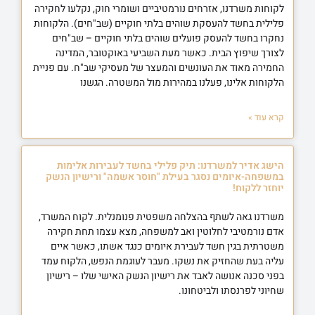
לקוחות משרדנו, אזרחים נורמטיביים ושומרי חוק, נקלעו לחקירה
פלילית בחשד להעסקת שוהים בלתי חוקיים (שב"חים). הלקוחות
נחקרו בחשד להעסק פועלים שוהים בלתי חוקיים – שב"חים
לצורך שיפוץ הבית. כאשר מעת השביעי באוקטובר, המדינה
החמירה מאוד את העונשים והמעצר של מעסיקי שב"ח. עם פניית
הלקוחות אלינו, פעלנו במהירות מול המשטרה. הגשנו
קרא עוד »
הישג אדיר למשרדנו: תיק פלילי בחשד לעבירות אלימות
במשפחה-איומים נסגר בעילת "חוסר אשמה" ורישיון הנשק
יוחזר ללקוח!
משרדנו גאה לשתף בהצלחה משפטית פנומנלית. לקוח המשרד,
אדם נורמטיבי לחלוטין ואב למשפחה, מצא עצמו תחת חקירה
משטרתית בגין חשד לעבירת איומים כנגד אשתו, כאשר איים
עליה בעת שהחזיק את נשקו. מעבר לעוגמת הנפש, הלקוח עמד
בפני סכנה אנושה לאבד את רישיון הנשק האישי שלו – רישיון
שחיוני לפרנסתו ולביטחונו.