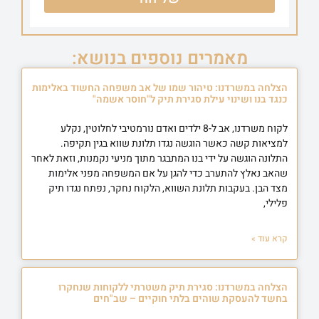
מאמרים נוספים בנושא:
הצלחה במשרדנו: טיהור שמו של אב משפחה החשוד באלימות
כנגד בנו ושינוי עילת סגירת תיק ל"חוסר אשמה"
לקוח משרדנו, אב ל-8 ילדים ואדם נורמטיבי לחלוטין, נקלע
למציאות קשה כאשר הוגשה נגדו תלונת שווא בגין תקיפה.
התלונה הוגשה על ידי בנו המתבגר מתוך מניעי נקמנות, וזאת לאחר
שהאב נאלץ להתערב כדי להגן על אם המשפחה מפני אלימות
מצד הבן. בעקבות תלונת השווא, הלקוח נחקר, נפתח נגדו תיק
פלילי,
קרא עוד »
הצלחה במשרדנו: סגירת תיק משטרתי ללקוחות שנחקרו
בחשד להעסקת שוהים בלתי חוקיים – שב"חים