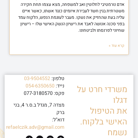
אדם נורמטיבי לחלוטין ואב למשפחה, מצא עצמו תחת חקירה
משטרתית בגין חשד לעבירת איומים כנגד אשתו, כאשר איים
עליה בעת שהחזיק את נשקו. מעבר לעוגמת הנפש, הלקוח עמד
בפני סכנה אנושה לאבד את רישיון הנשק האישי שלו – רישיון
שחיוני לפרנסתו ולביטחונו.
קרא עוד »
טלפון:
03-9504552
נייד:
054-6350650
משרדי חרט על
פקס: 077-3180570
דגלו
מצדה 7, מגדל ב.ס.ר 4, בני
את הטיפול
ברק
האישי בלקוח.
דוא"ל:
refaelczik.adv@gmail.com
נשמח