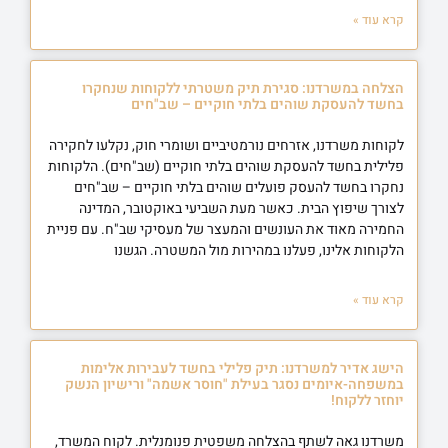
קרא עוד »
הצלחה במשרדנו: סגירת תיק משטרתי ללקוחות שנחקרו
בחשד להעסקת שוהים בלתי חוקיים – שב"חים
לקוחות משרדנו, אזרחים נורמטיביים ושומרי חוק, נקלעו לחקירה
פלילית בחשד להעסקת שוהים בלתי חוקיים (שב"חים). הלקוחות
נחקרו בחשד להעסק פועלים שוהים בלתי חוקיים – שב"חים
לצורך שיפוץ הבית. כאשר מעת השביעי באוקטובר, המדינה
החמירה מאוד את העונשים והמעצר של מעסיקי שב"ח. עם פניית
הלקוחות אלינו, פעלנו במהירות מול המשטרה. הגשנו
קרא עוד »
הישג אדיר למשרדנו: תיק פלילי בחשד לעבירות אלימות
במשפחה-איומים נסגר בעילת "חוסר אשמה" ורישיון הנשק
יוחזר ללקוח!
משרדנו גאה לשתף בהצלחה משפטית פנומנלית. לקוח המשרד,