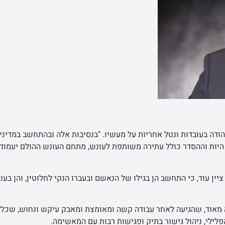
ודה בעובדות ונטל אחריות על מעשיו. "בנסיבות אלה ובהתחשב במדיני
. היות וההסדר כולל עתירה משותפת לעונש, מתחם העונש ההולם יעמוד
ן עוד, כי התחשב הן בגילו של הנאשם ובעברו הנקי לחלוטין, והן בעו
 מאוד, שהגיעה לאחר עבודה קשה ומאומצת ומאבק עיקש ונחוש, שכלל
לי, ניהול גישור בתיק ופגישות רבות עם המאשימה.