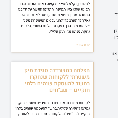
לחלוטין, נקלע למציאות קשה כאשר הוגשה נגדו
תלונת שווא בגין תקיפה. התלונה הוגשה על ידי בנו
"ד
המתבגר מתוך מניעי נקמנות, וזאת לאחר שהאב
נאלץ להתערב כדי להגן על אם המשפחה מפני
אלימות מצד הבן. בעקבות תלונת השווא, הלקוח
כן
נחקר, נפתח נגדו תיק פלילי,
אך
קרא עוד »
אנו
הצלחה במשרדנו: סגירת תיק
משטרתי ללקוחות שנחקרו
בחשד להעסקת שוהים בלתי
חוקיים – שב"חים
לקוחות משרדנו, אזרחים נורמטיביים ושומרי חוק,
נקלעו לחקירה פלילית בחשד להעסקת שוהים בלתי
חוקיים (שב"חים). הלקוחות נחקרו בחשד להעסק