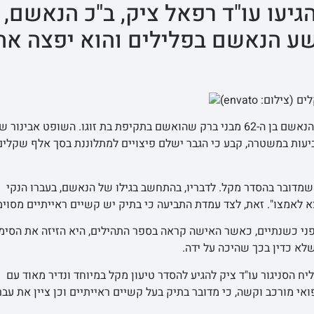
יעו עו"ד רפאל ציק, ב"כ הנאשם,
רשע הנאשם בפלילים והוא יפצה את
שופט בית משפט השלום בתל אביב, שאול אבינור, לא הרשיע את הנאשם בן ה-62 מבני ברק שהואשם בתקיפת בת זוגו. השופט אב
יעות במשטרה, קבע כי הגבר ישלם פיצויים למתלוננת בסך אלף שקלים 
ף שמדובר בהסדר מקל. לדבריו, בהתחשב בגילו של הנאשם, בעברו הנקי
 לאמצו". זאת, לצד עמדת התביעה כי בתיק יש קשיים ראייתיים מסוימ
פני כשנתיים, כאשר האישה קראה בספר התהילים, היא הזיזה את הסימ
לא כדין בכך שהיכה על ידה.
 הסניגור עו"ד ציק להגיע להסדר טיעון מקל במיוחד ונדיר מאוד עם
אי מורכב וקשה, כי מדובר בתיק בעל קשיים ראייתיים וכן ציין את עבר