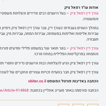
אודות עו"ד רפאל ציק
עורך דין רפאל ציק
– בעל הישגים רבים ונדירים והצלחות משפטיות
והמשטרה.
במהלך השנים בעבודתו כעורך דין, צבר עורך דין רפאל ציק ניסיון 
עבירות אלימות ואלימות במשפחה, עבירות המתה, עבירות מין, עבירו
תעבורה.
עורך דין רפאל ציק
– בוגר תואר שני במשפט פלילי ומדעים פורנזי
והתמחה בפרקליטות הפלילית במחוז מרכז.
עורך דין רפאל ציק הגיע להצלחות רבות והישגים נדירים וחסרי ת
עורך דין רפאל ציק חבר בוועדת זכויות עצורים ונחקרים של לשכת 
הכתבה באדיבות פורטל המשפט
obiter.co.il
הכתבה פורסמה באתר מעריב אונליין בכתובת:
aw/Article-914868