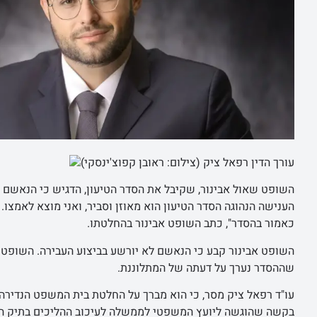
עורך הדין רפאל ציק (צילום: ראובן קפוצ'ינסקי)
השופט שאול אבינור, שקיבל את הסדר הטיעון, הדגיש כי הנאשם ה
הענישה הנהוגה הסדר הטיעון הוא מאוזן וסביר, ואני מוצא לאמצו
כאמור בהסדר", כתב השופט אבינור בהחלטתו.
השופט אבינור קבע כי הנאשם לא יורשע בביצוע העבירה. השופט ציי
שההסדר נערך על דעתה של המתלוננת.
עו"ד רפאל ציק מסר, כי הוא מברך על החלטת בית המשפט הנדירה
בקשה שהוגשה ליועץ המשפטי לממשלה לעיכוב ההליכים בתיק הפלי