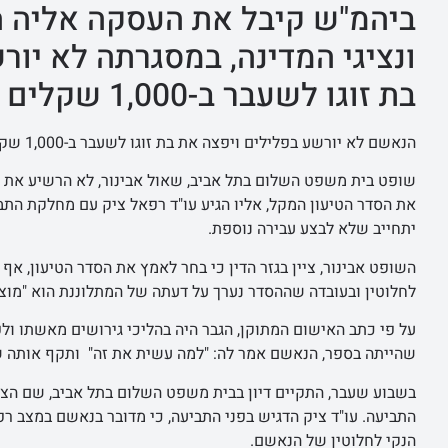
ביהמ"ש קיבל את העסקה אליה הג
ונציגי המדינה, במסגרתה לא יו
בת זוגו לשעבר ב-1,000 שקלים
הנאשם לא יורשע בפלילים ויפצה את בת זוגו לשעבר ב-1,000 שקלים (צילום: envato)
את הסדר הטיעון המקל, אליו הגיע עו"ד רפאל ציק עם מחלקת התב
יתחייב שלא לבצע עבירה נוספת.
השופט אבינור, ציין בגזר הדין כי בחר לאמץ את הסדר הטיעון, א
לחלוטין ובעובדה שההסדר נערך על דעתה של המתלוננת הוא "מוצא
על פי כתב האישום המתוקן, הגבר היה בהליכי גירושים מאשתו ול
שהייתה בספר, הנאשם אמר לה: "למה עשית את זה" ותקף אותה ש
בשבוע שעבר, התקיים דיון בבית משפט השלום בתל אביב, שם הצליח
התביעה. עו"ד ציק הדגיש בפני התביעה, כי מדובר בנאשם במצב רפו
הנקי לחלוטין של הנאשם.