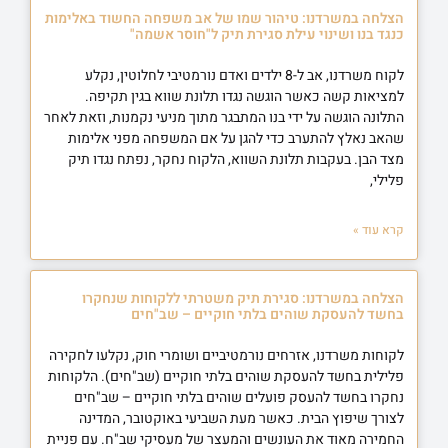
הצלחה במשרדנו: טיהור שמו של אב משפחה החשוד באלימות
כנגד בנו ושינוי עילת סגירת תיק ל"חוסר אשמה"
לקוח משרדנו, אב ל-8 ילדים ואדם נורמטיבי לחלוטין, נקלע
למציאות קשה כאשר הוגשה נגדו תלונת שווא בגין תקיפה.
התלונה הוגשה על ידי בנו המתבגר מתוך מניעי נקמנות, וזאת לאחר
שהאב נאלץ להתערב כדי להגן על אם המשפחה מפני אלימות
מצד הבן. בעקבות תלונת השווא, הלקוח נחקר, נפתח נגדו תיק
פלילי,
קרא עוד »
הצלחה במשרדנו: סגירת תיק משטרתי ללקוחות שנחקרו
בחשד להעסקת שוהים בלתי חוקיים – שב"חים
לקוחות משרדנו, אזרחים נורמטיביים ושומרי חוק, נקלעו לחקירה
פלילית בחשד להעסקת שוהים בלתי חוקיים (שב"חים). הלקוחות
נחקרו בחשד להעסק פועלים שוהים בלתי חוקיים – שב"חים
לצורך שיפוץ הבית. כאשר מעת השביעי באוקטובר, המדינה
החמירה מאוד את העונשים והמעצר של מעסיקי שב"ח. עם פניית