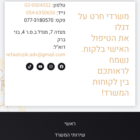
טלפון:
03-9504552
נייד:
054-6350650
משרדי חרט על
פקס: 077-3180570
דגלו
מצדה 7, מגדל ב.ס.ר 4, בני
את הטיפול
ברק
האישי בלקוח.
דוא"ל:
refaelczik.adv@gmail.com
נשמח
לראותכם
בין לקוחות
המשרד!
ראשי
שירותי המשרד