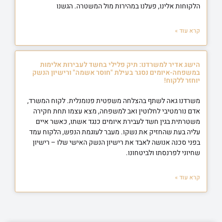
הלקוחות אלינו, פעלנו במהירות מול המשטרה. הגשנו
קרא עוד »
הישג אדיר למשרדנו: תיק פלילי בחשד לעבירות אלימות
במשפחה-איומים נסגר בעילת "חוסר אשמה" ורישיון הנשק
יוחזר ללקוח!
משרדנו גאה לשתף בהצלחה משפטית פנומנלית. לקוח המשרד,
אדם נורמטיבי לחלוטין ואב למשפחה, מצא עצמו תחת חקירה
משטרתית בגין חשד לעבירת איומים כנגד אשתו, כאשר איים
עליה בעת שהחזיק את נשקו. מעבר לעוגמת הנפש, הלקוח עמד
בפני סכנה אנושה לאבד את רישיון הנשק האישי שלו – רישיון
שחיוני לפרנסתו ולביטחונו.
קרא עוד »