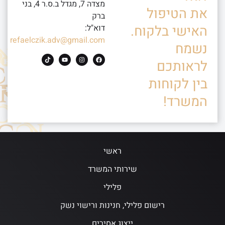
מצדה 7, מגדל ב.ס.ר 4, בני
את הטיפול
ברק
האישי בלקוח.
דוא"ל:
refaelczik.adv@gmail.com
נשמח
לראותכם
בין לקוחות
המשרד!
ראשי
שירותי המשרד
פלילי
רישום פלילי, חנינות ורישוי נשק
ייצוג אסירים