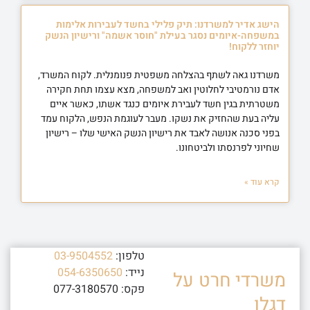
הישג אדיר למשרדנו: תיק פלילי בחשד לעבירות אלימות
במשפחה-איומים נסגר בעילת "חוסר אשמה" ורישיון הנשק
יוחזר ללקוח!
משרדנו גאה לשתף בהצלחה משפטית פנומנלית. לקוח המשרד,
אדם נורמטיבי לחלוטין ואב למשפחה, מצא עצמו תחת חקירה
משטרתית בגין חשד לעבירת איומים כנגד אשתו, כאשר איים
עליה בעת שהחזיק את נשקו. מעבר לעוגמת הנפש, הלקוח עמד
בפני סכנה אנושה לאבד את רישיון הנשק האישי שלו – רישיון
שחיוני לפרנסתו ולביטחונו.
קרא עוד »
טלפון:
03-9504552
נייד:
054-6350650
משרדי חרט על
פקס: 077-3180570
דגלו