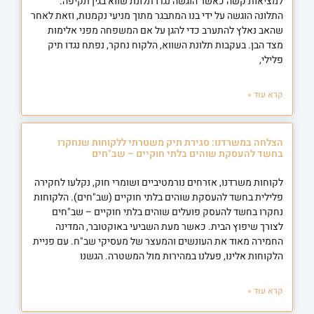
למציאות קשה כאשר הוגשה נגדו תלונת שווא בגין תקיפה.
התלונה הוגשה על ידי בנו המתבגר מתוך מניעי נקמנות, וזאת לאחר
שהאב נאלץ להתערב כדי להגן על אם המשפחה מפני אלימות
מצד הבן. בעקבות תלונת השווא, הלקוח נחקר, נפתח נגדו תיק
פלילי,
קרא עוד »
הצלחה במשרדנו: סגירת תיק משטרתי ללקוחות שנחקרו
בחשד להעסקת שוהים בלתי חוקיים – שב"חים
לקוחות משרדנו, אזרחים נורמטיביים ושומרי חוק, נקלעו לחקירה
פלילית בחשד להעסקת שוהים בלתי חוקיים (שב"חים). הלקוחות
נחקרו בחשד להעסק פועלים שוהים בלתי חוקיים – שב"חים
לצורך שיפוץ הבית. כאשר מעת השביעי באוקטובר, המדינה
החמירה מאוד את העונשים והמעצר של מעסיקי שב"ח. עם פניית
הלקוחות אלינו, פעלנו במהירות מול המשטרה. הגשנו
קרא עוד »