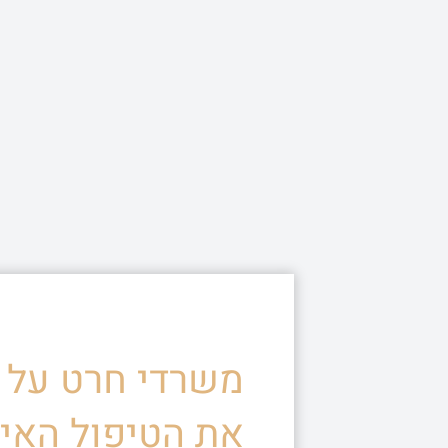
משרדי חרט על ד
את הטיפול האיש