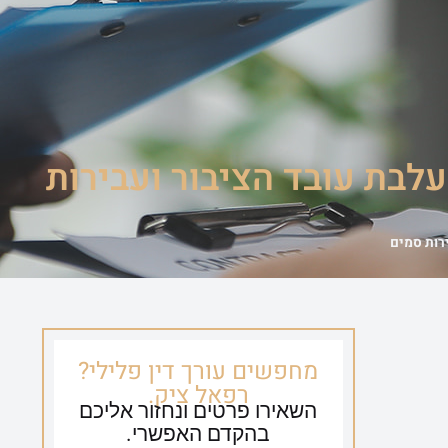
ספריית וידאו
צור קשר
054-635-0650
לבת עובד הציבור ועבירות
רות סמים
מחפשים עורך דין פלילי?
רפאל ציק.
השאירו פרטים ונחזור אליכם
בהקדם האפשרי.