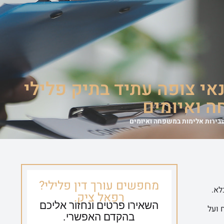
ספריית וידאו
צור קשר
054-635-0650
אי צופה עתיד בתיק פלילי
ה ואיומים
עבירות אלימות במשפחה ואיומים
מחפשים עורך דין פלילי?
לא.
רפאל ציק.
השאירו פרטים ונחזור אליכם
 ועל
בהקדם האפשרי.