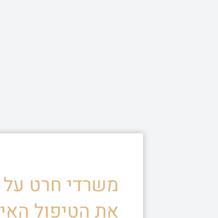
משרדי חרט על ד
את הטיפול האיש