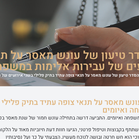
משרד
אודות המשרד
מדריכים משפטיים
סיפורי הצלחה
מן התקשורת
 טיעון של עונש מאסר על תנ
ים של עבירות אלימות במשפח
סדר טיעון של עונש מאסר על תנאי צופה עתיד בתיק פלילי בשני אירועים של 
ונש מאסר על תנאי צופה עתיד בתיק פלילי
ה ואיומים
משפחה ואיומים. התביעה דרשה בתחילה עונש חמור של שנת מאסר בכ
השתתף בקבוצות וטיפול פרטני, הגיעו חוות דעת חיוביות מאוד על הלקוח
י הוא חש חרטה ובושה לנוכח מעשיו, הצבעתי על כך ועל נסיבותיו