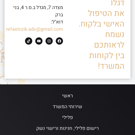
דגלו
מצדה 7, מגדל ב.ס.ר 4, בני
את הטיפול
ברק
האישי בלקוח.
דוא"ל:
refaelczik.adv@gmail.com
נשמח
לראותכם
בין לקוחות
המשרד!
ראשי
שירותי המשרד
פלילי
רישום פלילי, חנינות ורישוי נשק