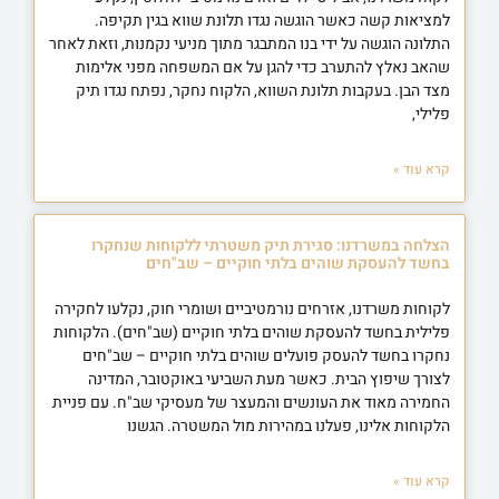
למציאות קשה כאשר הוגשה נגדו תלונת שווא בגין תקיפה.
התלונה הוגשה על ידי בנו המתבגר מתוך מניעי נקמנות, וזאת לאחר
שהאב נאלץ להתערב כדי להגן על אם המשפחה מפני אלימות
מצד הבן. בעקבות תלונת השווא, הלקוח נחקר, נפתח נגדו תיק
פלילי,
קרא עוד »
הצלחה במשרדנו: סגירת תיק משטרתי ללקוחות שנחקרו
בחשד להעסקת שוהים בלתי חוקיים – שב"חים
לקוחות משרדנו, אזרחים נורמטיביים ושומרי חוק, נקלעו לחקירה
פלילית בחשד להעסקת שוהים בלתי חוקיים (שב"חים). הלקוחות
נחקרו בחשד להעסק פועלים שוהים בלתי חוקיים – שב"חים
לצורך שיפוץ הבית. כאשר מעת השביעי באוקטובר, המדינה
החמירה מאוד את העונשים והמעצר של מעסיקי שב"ח. עם פניית
הלקוחות אלינו, פעלנו במהירות מול המשטרה. הגשנו
קרא עוד »