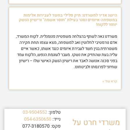
הישג אדיר למשרדנו: תיק פלילי בחשד לעבירות אלימות
במשפחה-איומים נסגר בעילת "חוסר אשמה" ורישיון הנשק
יוחזר ללקוח!
משרדנו גאה לשתף בהצלחה משפטית פנומנלית. לקוח המשרד,
אדם נורמטיבי לחלוטין ואב למשפחה, מצא עצמו תחת חקירה
משטרתית בגין חשד לעבירת איומים כנגד אשתו, כאשר איים
עליה בעת שהחזיק את נשקו. מעבר לעוגמת הנפש, הלקוח עמד
בפני סכנה אנושה לאבד את רישיון הנשק האישי שלו – רישיון
שחיוני לפרנסתו ולביטחונו.
קרא עוד »
טלפון:
03-9504552
נייד:
054-6350650
משרדי חרט על
פקס: 077-3180570