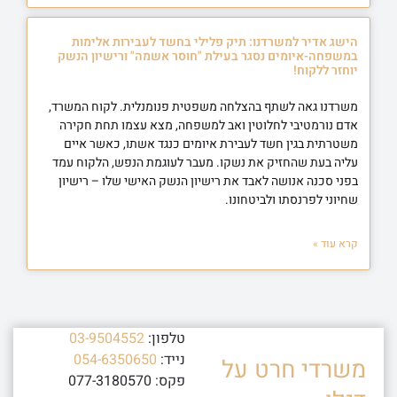
הישג אדיר למשרדנו: תיק פלילי בחשד לעבירות אלימות
במשפחה-איומים נסגר בעילת "חוסר אשמה" ורישיון הנשק
יוחזר ללקוח!
משרדנו גאה לשתף בהצלחה משפטית פנומנלית. לקוח המשרד,
אדם נורמטיבי לחלוטין ואב למשפחה, מצא עצמו תחת חקירה
משטרתית בגין חשד לעבירת איומים כנגד אשתו, כאשר איים
עליה בעת שהחזיק את נשקו. מעבר לעוגמת הנפש, הלקוח עמד
בפני סכנה אנושה לאבד את רישיון הנשק האישי שלו – רישיון
שחיוני לפרנסתו ולביטחונו.
קרא עוד »
טלפון:
03-9504552
נייד:
054-6350650
משרדי חרט על
פקס: 077-3180570