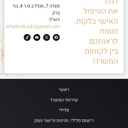
דגלו
מצדה 7, מגדל ב.ס.ר 4, בני
את הטיפול
ברק
האישי בלקוח.
דוא"ל:
refaelczik.adv@gmail.com
נשמח
לראותכם
בין לקוחות
המשרד!
ראשי
שירותי המשרד
פלילי
רישום פלילי, חנינות ורישוי נשק