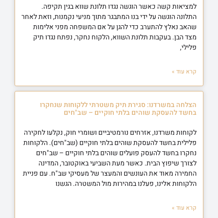
למציאות קשה כאשר הוגשה נגדו תלונת שווא בגין תקיפה.
התלונה הוגשה על ידי בנו המתבגר מתוך מניעי נקמנות, וזאת לאחר
שהאב נאלץ להתערב כדי להגן על אם המשפחה מפני אלימות
מצד הבן. בעקבות תלונת השווא, הלקוח נחקר, נפתח נגדו תיק
פלילי,
קרא עוד »
הצלחה במשרדנו: סגירת תיק משטרתי ללקוחות שנחקרו
בחשד להעסקת שוהים בלתי חוקיים – שב"חים
לקוחות משרדנו, אזרחים נורמטיביים ושומרי חוק, נקלעו לחקירה
פלילית בחשד להעסקת שוהים בלתי חוקיים (שב"חים). הלקוחות
נחקרו בחשד להעסק פועלים שוהים בלתי חוקיים – שב"חים
לצורך שיפוץ הבית. כאשר מעת השביעי באוקטובר, המדינה
החמירה מאוד את העונשים והמעצר של מעסיקי שב"ח. עם פניית
הלקוחות אלינו, פעלנו במהירות מול המשטרה. הגשנו
קרא עוד »