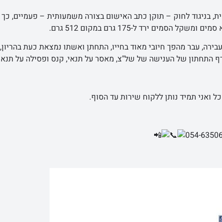
, בניגוד לחוק – תוקן כתב האישום בצורה משמעותית – פעמיים, כך
ם ירד ל-175 גרם במקום 512 גרם.
צעיר בן 21, אשר לאחר ביצוע העבירה, עבר מהפך חיובי מאוד בחייו, התחתן ואשתו נמצאת כעת בהריון,
ף התחתון של הענישה של של"צ, מאסר על תנאי, קנס ופסילה על תנאי
ל ואני תמיד נותן ללקוח שירות עד הסוף.