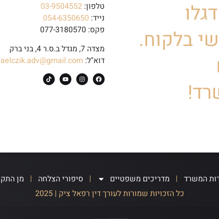
גלו
טלפון:
03-9504552
נייד:
054-6350650
פקס: 077-3180570
י בלקוח.
מצדה 7, מגדל ב.ס.ר 4, בני ברק
דוא"ל:
faelczik.adv@gmail.com
רד!
ות המשרד
מדריכים משפטיים
סיפורי הצלחה
מן התק
כל הזכויות שמורות לעורך דין רפאל ציק | 2025