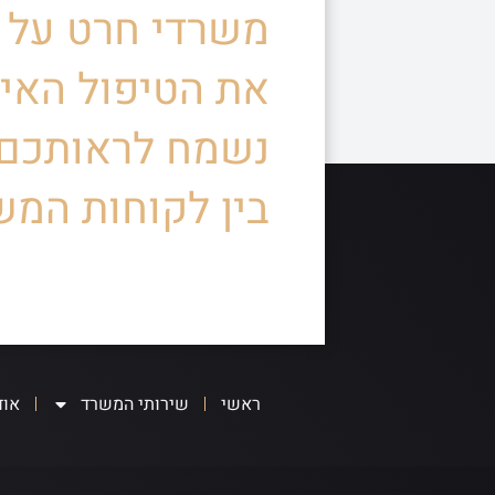
משרדי חרט על ד
את הטיפול האיש
נשמח לראותכם
בין לקוחות המש
ראשי
שירותי המשרד
אוד