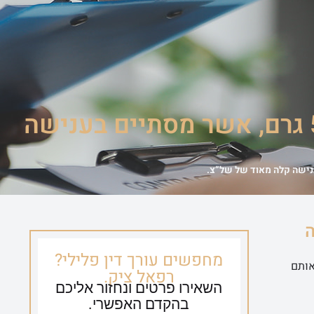
ספריית וידאו
צור קשר
054-635-0650
הצלחה גדולה בתיק של עבירת יבוא סמים במשקל של 512 גרם, אשר מסתיים בענישה
ישה
מחפשים עורך דין פלילי?
ף אותם
רפאל ציק.
השאירו פרטים ונחזור אליכם
בהקדם האפשרי.