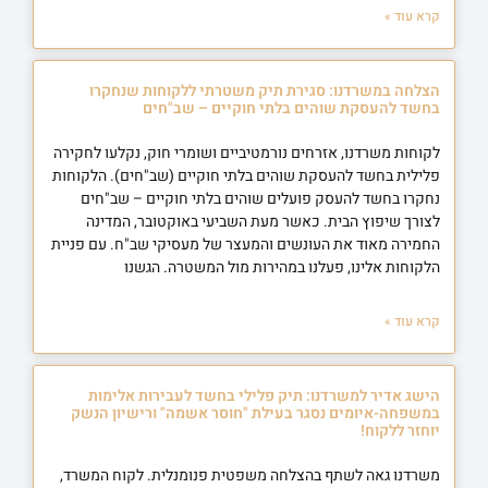
קרא עוד »
הצלחה במשרדנו: סגירת תיק משטרתי ללקוחות שנחקרו
בחשד להעסקת שוהים בלתי חוקיים – שב"חים
לקוחות משרדנו, אזרחים נורמטיביים ושומרי חוק, נקלעו לחקירה
פלילית בחשד להעסקת שוהים בלתי חוקיים (שב"חים). הלקוחות
נחקרו בחשד להעסק פועלים שוהים בלתי חוקיים – שב"חים
לצורך שיפוץ הבית. כאשר מעת השביעי באוקטובר, המדינה
החמירה מאוד את העונשים והמעצר של מעסיקי שב"ח. עם פניית
הלקוחות אלינו, פעלנו במהירות מול המשטרה. הגשנו
קרא עוד »
הישג אדיר למשרדנו: תיק פלילי בחשד לעבירות אלימות
במשפחה-איומים נסגר בעילת "חוסר אשמה" ורישיון הנשק
יוחזר ללקוח!
משרדנו גאה לשתף בהצלחה משפטית פנומנלית. לקוח המשרד,