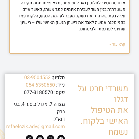
אדם נורמטיבי לחלוטין ואב למשפחה, מצא עצמו תחת חקירה
משטרתית בגין חשד לעבירת איומים כנגד אשתו, כאשר איים
עליה בעת שהחזיק את נשקו. מעבר לעוגמת הנפש, הלקוח עמד
בפני סכנה אנושה לאבד את רישיון הנשק האישי שלו – רישיון
שחיוני לפרנסתו ולביטחונו.
קרא עוד »
טלפון:
03-9504552
נייד:
054-6350650
משרדי חרט על
פקס: 077-3180570
דגלו
מצדה 7, מגדל ב.ס.ר 4, בני
את הטיפול
ברק
האישי בלקוח.
דוא"ל:
refaelczik.adv@gmail.com
נשמח