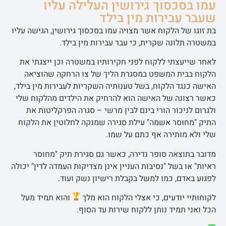
עמו בסכסוך גירושין העלילה עליו
שעבר עבירות מין בילד
בת זוגו של הלקוח אשר מצויה עמו בסכסוך גירושין, הגישה עליו
במשטרה תלונה שקרית, כי עבר עבירות מין בילד.
לאחר שייעצתי ללקוח לפני חקירותיו במשטרה וכן ייצגתי את
הלקוח בבית המשפט במסגרת הליך של צו הרחקה שהוציאה
האישה כנגד הלקוח, בשל טענותיה השקריות לעבירות מין בילד,
כאשר רצונה של האישה הוא להרחיק את הילדים מהלקוח שלי
ולגרום לניכור הורי בינם לבין מרשי – סגרה הפרקליטות את
התיק "מחוסר אשמה" עילת סגירה שמנקה לחלוטין את הלקוח
שלי ולא מותירה אף כתם על שמו.
מדובר בתוצאה סופר נדירה, כאשר גם סגירת תיק "מחוסר
ראיות" או בשל "נסיבות העניין אינן מצדיקות העמדה לדין" יכולה
לפגוע באדם, כמו למשל בקבלת רישיון נשק ועוד.
לקוחותיי יודעים, כי אצלי הלקוח הוא מלך
והוא תמיד מעל
הכל ואני תמיד נותן ללקוח שירות עד הסוף.