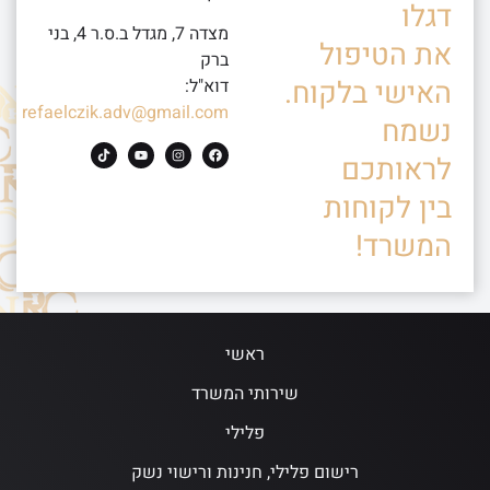
דגלו
מצדה 7, מגדל ב.ס.ר 4, בני
את הטיפול
ברק
האישי בלקוח.
דוא"ל:
refaelczik.adv@gmail.com
נשמח
לראותכם
בין לקוחות
המשרד!
ראשי
שירותי המשרד
פלילי
רישום פלילי, חנינות ורישוי נשק