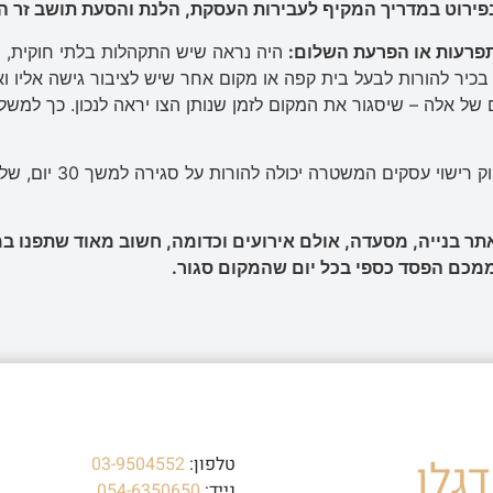
בפירוט במדריך המקיף לעבירות העסקת
,
הלנת והסעת תושב זר ה
פרעות או הפרעת השלום
:
היה נראה שיש התקהלות בלתי חוקית, ה
כיר להורות לבעל בית קפה או מקום אחר שיש לציבור גישה אליו ואי
לם של אלה – שיסגור את המקום לזמן שנותן הצו יראה לנכון. כך למש
על פי חוק רישוי
תר בנייה
,
מסעדה
,
אולם אירועים וכדומה
,
חשוב מאוד שתפנו במ
מכם הפסד כספי בכל יום שהמקום סגור
.
גלו
טלפון:
03-9504552
נייד:
054-6350650