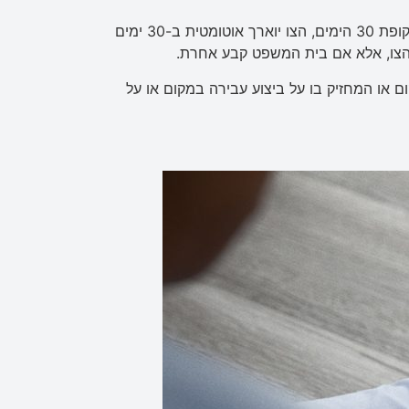
כאשר המשטרה הוציאה צו מנהלי להגבלת שימוש למשך 30 ימים והוגשה בקשה להארכת הצו בתקופה נוספת – בתוך תקופת 30 הימים, הצו יוארך אוטומטית ב-30 ימים
צו, אלא אם בית המשפט קבע אחרת.
 או המחזיק בו על ביצוע עבירה במקום או על