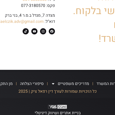
פקס: 077-3180570
י בלקוח.
מצדה 7, מגדל ב.ס.ר 4, בני ברק
דוא"ל:
faelczik.adv@gmail.com
רד!
ות המשרד
מדריכים משפטיים
סיפורי הצלחה
מן התק
כל הזכויות שמורות לעורך דין רפאל ציק | 2025
בניית אתרים ושיווק דיגיטלי