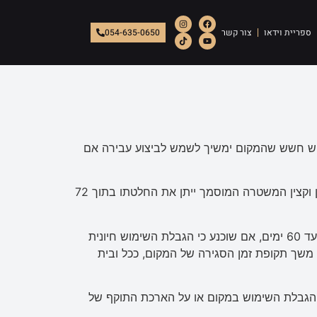
משטרת ישראל בשל
ספריית וידאו
צור קשר
054-635-0650
ויש חשש שהמקום ימשיך לשמש לביצוע עבירה אם
ניתן צו סגירה – רשאי מי שרואה את עצמו נפגע מהצו לפנות לקצין משטרה מוסמך בבקשה לטעון לפניו את טענותיו בעניין וקצין המשטרה המוסמך ייתן את החלטתו בתוך 72
הממונה על החקירה, יכול להגיש בקשה לבית המשפט להורות על להארכת צו הסגירה של 30 הימים, לתקופה נוספת של עד 60 ימים, אם שוכנע כי הגבלת השימוש חיונית
 משך תקופת זמן הסגירה של המקום, ככל ובית
 הגבלת השימוש במקום או על הארכת התוקף של