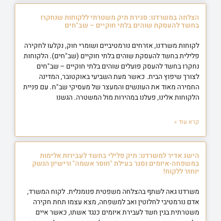
הצלחה במשרדנו: סגירת תיק משטרתי ללקוחות שנחקרו
בחשד להעסקת שוהים בלתי חוקיים – שב"חים
לקוחות משרדנו, אזרחים נורמטיביים ושומרי חוק, נקלעו לחקירה
פלילית בחשד להעסקת שוהים בלתי חוקיים (שב"חים). הלקוחות
נחקרו בחשד להעסק פועלים שוהים בלתי חוקיים – שב"חים
לצורך שיפוץ הבית. כאשר מעת השביעי באוקטובר, המדינה
החמירה מאוד את העונשים והמעצר של מעסיקי שב"ח. עם פניית
הלקוחות אלינו, פעלנו במהירות מול המשטרה. הגשנו
קרא עוד »
הישג אדיר למשרדנו: תיק פלילי בחשד לעבירות אלימות
במשפחה-איומים נסגר בעילת "חוסר אשמה" ורישיון הנשק
יוחזר ללקוח!
משרדנו גאה לשתף בהצלחה משפטית פנומנלית. לקוח המשרד,
אדם נורמטיבי לחלוטין ואב למשפחה, מצא עצמו תחת חקירה
משטרתית בגין חשד לעבירת איומים כנגד אשתו, כאשר איים