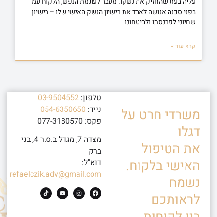
עליה בעת שהחזיק את נשקו. מעבר לעוגמת הנפש, הלקוח עמד
בפני סכנה אנושה לאבד את רישיון הנשק האישי שלו – רישיון
שחיוני לפרנסתו ולביטחונו.
קרא עוד »
טלפון:
03-9504552
נייד:
054-6350650
משרדי חרט על
פקס: 077-3180570
דגלו
מצדה 7, מגדל ב.ס.ר 4, בני
את הטיפול
ברק
האישי בלקוח.
דוא"ל:
refaelczik.adv@gmail.com
נשמח
לראותכם
בין לקוחות