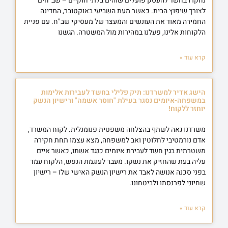
נחקרו בחשד להעסק פועלים שוהים בלתי חוקיים – שב"חים
לצורך שיפוץ הבית. כאשר מעת השביעי באוקטובר, המדינה
החמירה מאוד את העונשים והמעצר של מעסיקי שב"ח. עם פניית
הלקוחות אלינו, פעלנו במהירות מול המשטרה. הגשנו
קרא עוד »
הישג אדיר למשרדנו: תיק פלילי בחשד לעבירות אלימות
במשפחה-איומים נסגר בעילת "חוסר אשמה" ורישיון הנשק
יוחזר ללקוח!
משרדנו גאה לשתף בהצלחה משפטית פנומנלית. לקוח המשרד,
אדם נורמטיבי לחלוטין ואב למשפחה, מצא עצמו תחת חקירה
משטרתית בגין חשד לעבירת איומים כנגד אשתו, כאשר איים
עליה בעת שהחזיק את נשקו. מעבר לעוגמת הנפש, הלקוח עמד
בפני סכנה אנושה לאבד את רישיון הנשק האישי שלו – רישיון
שחיוני לפרנסתו ולביטחונו.
קרא עוד »