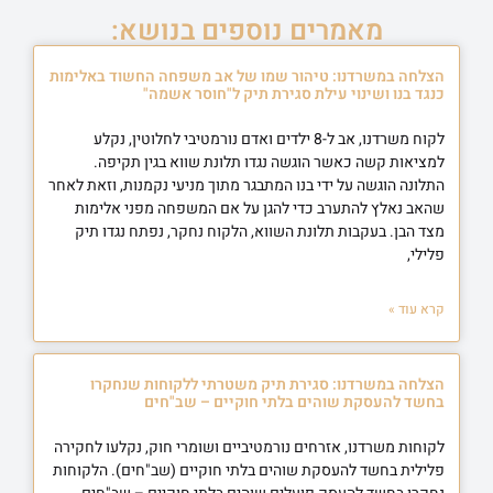
מאמרים נוספים בנושא:
הצלחה במשרדנו: טיהור שמו של אב משפחה החשוד באלימות
כנגד בנו ושינוי עילת סגירת תיק ל"חוסר אשמה"
לקוח משרדנו, אב ל-8 ילדים ואדם נורמטיבי לחלוטין, נקלע
למציאות קשה כאשר הוגשה נגדו תלונת שווא בגין תקיפה.
התלונה הוגשה על ידי בנו המתבגר מתוך מניעי נקמנות, וזאת לאחר
שהאב נאלץ להתערב כדי להגן על אם המשפחה מפני אלימות
מצד הבן. בעקבות תלונת השווא, הלקוח נחקר, נפתח נגדו תיק
פלילי,
קרא עוד »
הצלחה במשרדנו: סגירת תיק משטרתי ללקוחות שנחקרו
בחשד להעסקת שוהים בלתי חוקיים – שב"חים
לקוחות משרדנו, אזרחים נורמטיביים ושומרי חוק, נקלעו לחקירה
פלילית בחשד להעסקת שוהים בלתי חוקיים (שב"חים). הלקוחות