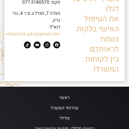
פקס: 077-3180570
דגלו
מצדה 7, מגדל ב.ס.ר 4, בני
את הטיפול
ברק
האישי בלקוח.
דוא"ל:
refaelczik.adv@gmail.com
נשמח
לראותכם
בין לקוחות
המשרד!
ראשי
שירותי המשרד
פלילי
רישום פלילי, חנינות ורישוי נשק