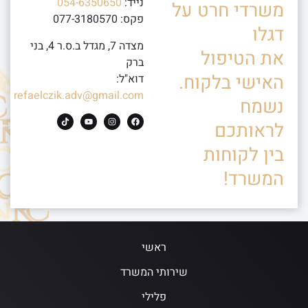
נייד:
054-6350650
משרדי חרט על
פקס: 077-3180570
דגלו
מצדה 7, מגדל ב.ס.ר 4, בני
את הטיפול
ברק
האישי בלקוח.
דוא"ל:
refaelczik.adv@gmail.com
נשמח
לראותכם
בין לקוחות
המשרד!
ראשי
שירותי המשרד
פלילי