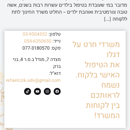
מדובר במי שעובדת בטיפול בילדים עשרות רבות בשנים, אשה
טובה ונורמטיבית ואוהבת ילדים – החליט משרד החינוך לתת
ללקוחה […]
טלפון:
03-9504552
נייד:
054-6350650
משרדי חרט על
פקס: 077-3180570
דגלו
מצדה 7, מגדל ב.ס.ר 4, בני
את הטיפול
ברק
האישי בלקוח.
דוא"ל:
refaelczik.adv@gmail.com
נשמח
לראותכם
בין לקוחות
המשרד!