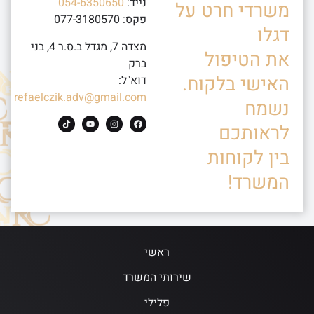
נייד:
054-6350650
משרדי חרט על
פקס: 077-3180570
דגלו
מצדה 7, מגדל ב.ס.ר 4, בני
את הטיפול
ברק
האישי בלקוח.
דוא"ל:
refaelczik.adv@gmail.com
נשמח
לראותכם
בין לקוחות
המשרד!
ראשי
שירותי המשרד
פלילי