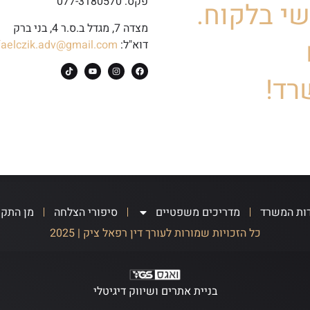
פקס: 077-3180570
י בלקוח.
מצדה 7, מגדל ב.ס.ר 4, בני ברק
דוא"ל:
faelczik.adv@gmail.com
רד!
ות המשרד
מדריכים משפטיים
סיפורי הצלחה
מן התק
כל הזכויות שמורות לעורך דין רפאל ציק | 2025
בניית אתרים ושיווק דיגיטלי