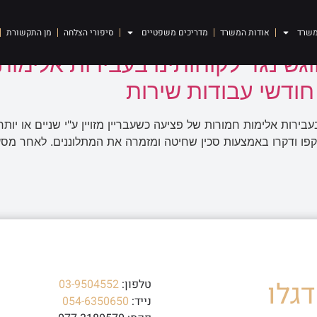
משרד
אודות המשרד
מדריכים משפטיים
סיפורי הצלחה
מן התקשורת
ש נגד לקוחותינו בעבירות אלימות
רות אלימות חמורות של פציעה כשעבריין מזויין ע"י שניים או יותר
פו ודקרו באמצעות סכין שחיטה ומזמרה את המתלוננים. לאחר מסע
גלו
טלפון:
03-9504552
נייד:
054-6350650