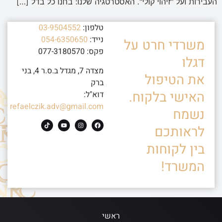
העבירות ועל "זיהוי קולי". האסטרטגיה שלנו: בחנו כל בדל […]
טלפון:
03-9504552
נייד:
054-6350650
משרדי חרט על
פקס: 077-3180570
דגלו
מצדה 7, מגדל ב.ס.ר 4, בני
את הטיפול
ברק
האישי בלקוח.
דוא"ל:
refaelczik.adv@gmail.com
נשמח
לראותכם
בין לקוחות
המשרד!
ראשי