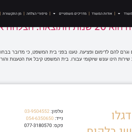
לים
משרד
אודות המשרד
מדריכים משפטיים
סיפורי הצלחה
מן התקשורת
תיק דקירות בעבירה שעונשה הוא 20 שנות 
גרם להם לדימום ופציעה. טענו בפני בית המשפט, כי מדובר בבחור
ינו עונש שיוקומי עבורו. בית המשפט קיבל את הטענות והורה על עונש קל מא
גלו
טלפון:
03-9504552
נייד:
054-6350650
פקס: 077-3180570
י בלקוח.