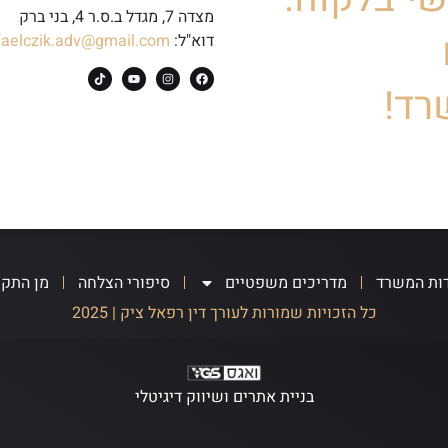
מצדה 7, מגדל ב.ס.ר 4, בני ברק
דוא"ל:
faelczik.adv@gmail.com
רד!
ות המשרד
מדריכים משפטיים
סיפורי הצלחה
מן התק
כל הזכויות שמורות לעורך דין רפאל ציק | 2025
בניית אתרים ושיווק דיגיטלי