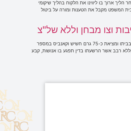
מן. לאחר הליך ארוך בו ליווינו את הלקוח בהליך שיקומי
 בית המשפט מקבל את הטענות ומורה על ביטול
ת וצו מבחן וללא של"צ
בכתב האישום שהוגש נגד לקוח המשרד, הוא הואשם בעבירת החזקת סמים שלא לשימוש עצמי בעקבות חיפוש שנעשה בביתו ומציאת כ-75 גרם חשיש וקאנביס במספר
ללא רבב אשר הרשעתו בדין תפגע בו אנושות, קבע