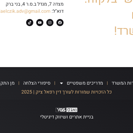
מצדה 7, מגדל ב.ס.ר 4, בני ברק
דוא"ל:
faelczik.adv@gmail.com
רד!
ות המשרד
מדריכים משפטיים
סיפורי הצלחה
מן התק
כל הזכויות שמורות לעורך דין רפאל ציק | 2025
בניית אתרים ושיווק דיגיטלי