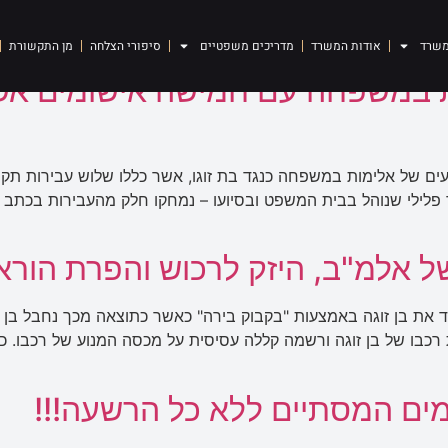
משרד
אודות המשרד
מדריכים משפטיים
סיפורי הצלחה
מן התקשורת
ת במשפחה עם חמישה אישומים א
ם של אלימות במשפחה כנגד בת זוגו, אשר כללו שלוש עבירות תקיפת
 פלילי שנוהל בבית המשפט ובסיועו – נמחקו חלק מהעבירות בכתב ה
ל אלמ"ב, היזק לרכוש והפרת הור
ת בן זוגה באמצעות "בקבוק בירה" כאשר כתוצאה מכך נחבל בן ה
בו של בן זוגה ורשמה קללה עסיסית על מכסה המנוע של רכבו. כ
ים המסתיים ללא כל הרשעה!!!