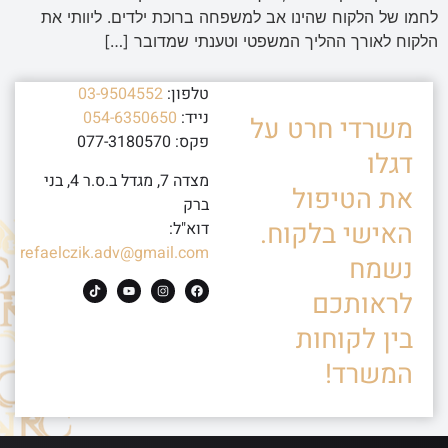
לחמו של הלקוח שהינו אב למשפחה ברוכת ילדים. ליוותי את
הלקוח לאורך ההליך המשפטי וטענתי שמדובר […]
טלפון:
03-9504552
נייד:
054-6350650
משרדי חרט על
פקס: 077-3180570
דגלו
מצדה 7, מגדל ב.ס.ר 4, בני
את הטיפול
ברק
האישי בלקוח.
דוא"ל:
refaelczik.adv@gmail.com
נשמח
לראותכם
בין לקוחות
המשרד!