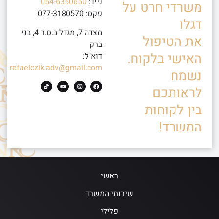
נייד:
054-6350650
משרדי חרט על
פקס: 077-3180570
דגלו
מצדה 7, מגדל ב.ס.ר 4, בני
את הטיפול
ברק
האישי בלקוח.
דוא"ל:
refaelczik.adv@gmail.com
נשמח
לראותכם
בין לקוחות
המשרד!
ראשי
שירותי המשרד
פלילי