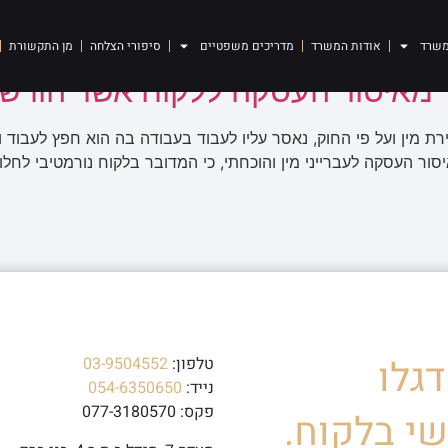
העסקת עברייני מין
משרד
אודות המשרד
מדריכים משפטיים
סיפורי הצלחה
מן התקשורת
מאיסור העסקה ללקוח אשר הורשע 
 מין ועל פי החוק, נאסר עליו לעבוד בעבודה בה הוא חפץ לעבוד
ר העסקה לעברייני מין והוכחתי, כי המדובר בלקוח נורמטיבי לחלוט
גלו
טלפון:
03-9504552
נייד:
054-6350650
פקס: 077-3180570
י בלקוח.