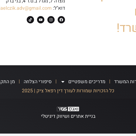
מצדה 7, מגדל ב.ס.ר 4, בני ברק
דוא"ל:
faelczik.adv@gmail.com
רד!
ות המשרד
מדריכים משפטיים
סיפורי הצלחה
מן התק
כל הזכויות שמורות לעורך דין רפאל ציק | 2025
בניית אתרים ושיווק דיגיטלי