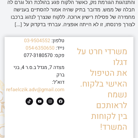
והתנהגות הגורמת נזק, כאשר הלקוח פגע בהולכת רגל וגרם לה
חבלה של ממש. מדובר בתיק שהיה אמור להסתיים בענישה
מחמירה של פסילת רישיון ארוכה. ללקוח שנצרך לנהוג ברכבו
לצורך פרנסתו, זו לא הייתה אופציה. עברתי בדקדוק על […]
טלפון:
03-9504552
נייד:
054-6350650
משרדי חרט על
פקס: 077-3180570
דגלו
מצדה 7, מגדל ב.ס.ר 4, בני
את הטיפול
ברק
האישי בלקוח.
דוא"ל:
refaelczik.adv@gmail.com
נשמח
לראותכם
בין לקוחות
המשרד!