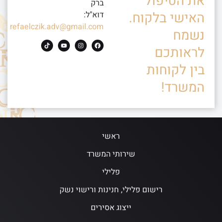
את הטיפול
ברק
האישי בלקוח.
דוא"ל:
refaelczik.adv@gmail.com
נשמח
לראותכם
בין לקוחות
המשרד!
ראשי
שירותי המשרד
פלילי
רישום פלילי, חנינות ורישוי נשק
ייצוג אסירים