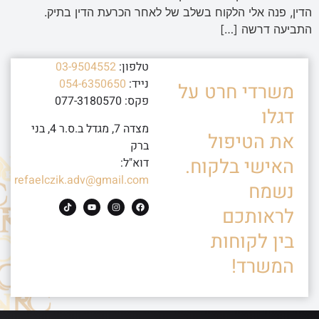
הדין, פנה אלי הלקוח בשלב של לאחר הכרעת הדין בתיק.
התביעה דרשה […]
טלפון:
03-9504552
נייד:
054-6350650
משרדי חרט על
פקס: 077-3180570
דגלו
מצדה 7, מגדל ב.ס.ר 4, בני
את הטיפול
ברק
האישי בלקוח.
דוא"ל:
refaelczik.adv@gmail.com
נשמח
לראותכם
בין לקוחות
המשרד!