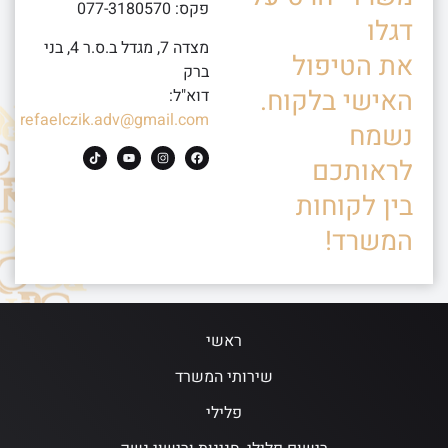
פקס: 077-3180570
דגלו
מצדה 7, מגדל ב.ס.ר 4, בני
את הטיפול
ברק
האישי בלקוח.
דוא"ל:
refaelczik.adv@gmail.com
נשמח
לראותכם
בין לקוחות
המשרד!
ראשי
שירותי המשרד
פלילי