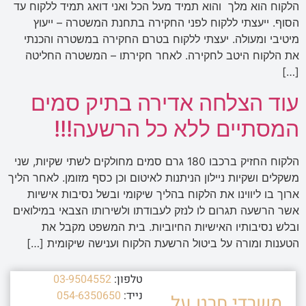
הלקוח הוא מלך והוא תמיד מעל הכל ואני דואג תמיד ללקוח עד
הסוף. ייעצתי ללקוח לפני החקירה בתחנת המשטרה – ייעוץ
מיטיבי ומעולה. יעצתי ללקוח בטרם החקירה במשטרה והכנתי
את הלקוח היטב לחקירה. לאחר חקירתו – המשטרה החליטה
[…]
עוד הצלחה אדירה בתיק סמים
המסתיים ללא כל הרשעה!!!
הלקוח החזיק ברכבו 180 גרם סמים מחולקים לשתי שקיות, שני
משקלים ושקיות ניילון הניתנות לאיטום וכן כסף מזומן. לאחר הליך
ארוך בו ליווינו את הלקוח בהליך שיקומי ובשל נסיבות אישיות
אשר הרשעה תגרום לו לנזק לעבודתו ולשירותו הצבאי במילואים
ובלש נסיבותיו האישיות החיוביות. בית המשפט מקבל את
הטענות ומורה על ביטול הרשעת הלקוח וענישה שיקומית […]
טלפון:
03-9504552
נייד:
054-6350650
משרדי חרט על