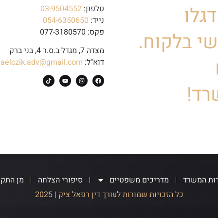
גלו
טלפון:
03-9504552
נייד:
054-6350650
פקס: 077-3180570
י בלקוח.
מצדה 7, מגדל ב.ס.ר 4, בני ברק
דוא"ל:
faelczik.adv@gmail.com
רד!
ות המשרד
מדריכים משפטיים
סיפורי הצלחה
מן התק
כל הזכויות שמורות לעורך דין רפאל ציק | 2025