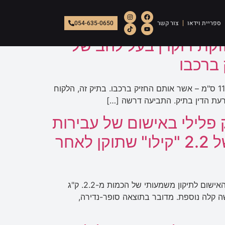
ספריית וידאו
צור קשר
054-635-0650
קת דוקרן בעל להב של
הלקוח הורשע בעבירות החזקת סמים, החזקת דוקרן בעל להב באורך של 6.5 ס"מ והחזקת סכין בעלת להב באורך של 11.5 ס"מ – אשר אותם החזיק ברכבו. בתיק זה, הלקוח
כרעת הדין בתיק. התביעה דרשה […]
פלילי באישום של עבירות
חמורות מאוד של החזקה/שימוש בסמים בכמות גדולה מאוד של 2.2 "קילו" שתוקן לאחר
לאחר מלחמה ארוכה מול התביעה, ניהול גישור פלילי בתיק ובשל כשלים ראייתיים אשר הצבעתי עליהם בתיק, תוקן כתב האישום לתיקון משמעותי של הכמות מ-2.2. ק"ג
נישה קלה נוספת. מדובר בתוצאה סופר-נדירה,