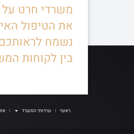
משרדי חרט על ד
את הטיפול האיש
נשמח לראותכם
בין לקוחות המש
ראשי
שירותי המשרד
אוד