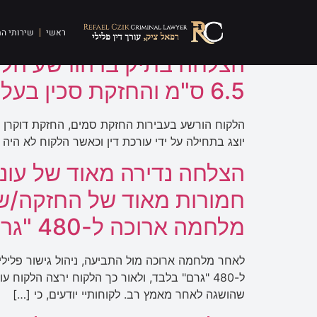
תגית:
החזקת סמים
ראשי
שירותי ה
הצלחה בתיק בו הורשע הלק
6.5 ס"מ והחזקת סכין בעלת להב של 11.5 ס"מ – אותם החזיק ברכבו
יוצג בתחילה על ידי עורכת דין וכאשר הלקוח לא הי
הצלחה נדירה מאוד של עונ
מלחמה ארוכה ל-480 "גרם" בלבד
ל-480 "גרם" בלבד, ולאור כך הלקוח ירצה הלקו
שהושגה לאחר מאמץ רב. לקוחותיי יודעים, כי […]