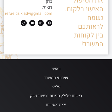
את הטיפול
ברק
האישי בלקוח.
דוא"ל:
refaelczik.adv@gmail.com
נשמח
לראותכם
בין לקוחות
המשרד!
ראשי
שירותי המשרד
פלילי
רישום פלילי, חנינות ורישוי נשק
ייצוג אסירים