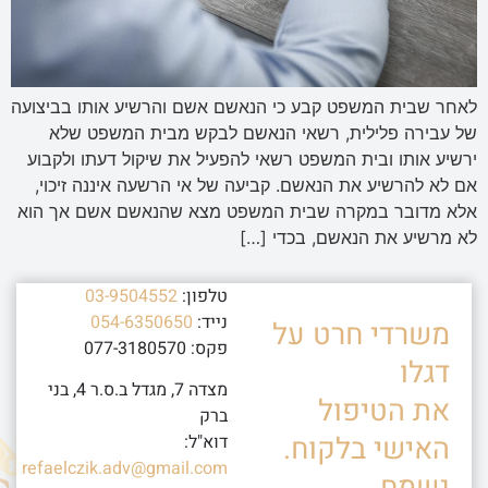
לאחר שבית המשפט קבע כי הנאשם אשם והרשיע אותו בביצועה
של עבירה פלילית, רשאי הנאשם לבקש מבית המשפט שלא
ירשיע אותו ובית המשפט רשאי להפעיל את שיקול דעתו ולקבוע
אם לא להרשיע את הנאשם. קביעה של אי הרשעה איננה זיכוי,
אלא מדובר במקרה שבית המשפט מצא שהנאשם אשם אך הוא
לא מרשיע את הנאשם, בכדי […]
טלפון:
03-9504552
נייד:
054-6350650
משרדי חרט על
פקס: 077-3180570
דגלו
מצדה 7, מגדל ב.ס.ר 4, בני
את הטיפול
ברק
האישי בלקוח.
דוא"ל:
refaelczik.adv@gmail.com
נשמח