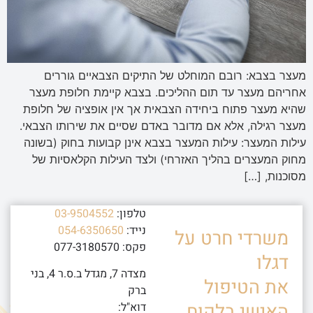
מעצר בצבא: רובם המוחלט של התיקים הצבאיים גוררים
אחריהם מעצר עד תום ההליכים. בצבא קיימת חלופת מעצר
שהיא מעצר פתוח ביחידה הצבאית אך אין אופציה של חלופת
מעצר רגילה, אלא אם מדובר באדם שסיים את שירותו הצבאי.
עילות המעצר: עילות המעצר בצבא אינן קבועות בחוק (בשונה
מחוק המעצרים בהליך האזרחי) ולצד העילות הקלאסיות של
מסוכנות, […]
טלפון:
03-9504552
נייד:
054-6350650
משרדי חרט על
פקס: 077-3180570
דגלו
מצדה 7, מגדל ב.ס.ר 4, בני
את הטיפול
ברק
האישי בלקוח.
דוא"ל: