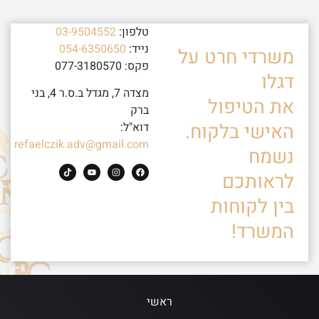
טלפון:
03-9504552
נייד:
054-6350650
משרדי חרט על
פקס: 077-3180570
דגלו
מצדה 7, מגדל ב.ס.ר 4, בני
את הטיפול
ברק
האישי בלקוח.
דוא"ל:
refaelczik.adv@gmail.com
נשמח
לראותכם
בין לקוחות
המשרד!
ראשי