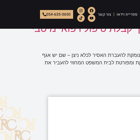
ספריית וידאו
צור קשר
054-635-0650
קבלת טיפול רפואי מיטבי
נומקת להעברת האסיר לכלא ניצן – שם יש אגף
קת ומפורטת לבית המשפט המחוזי להעביר את