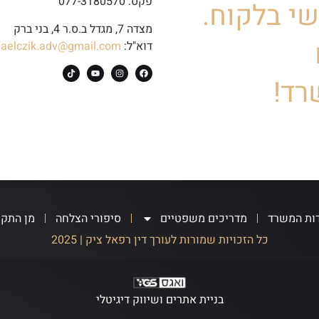
פקס: 077-3180570
י בלקוח.
מצדה 7, מגדל ב.ס.ר 4, בני ברק
דוא"ל:
faelczik.adv@gmail.com
רד!
ות המשרד
מדריכים משפטיים
סיפורי הצלחה
מן התק
כל הזכויות שמורות לעורך דין רפאל ציק | 2025
בניית אתרים ושיווק דיגיטלי