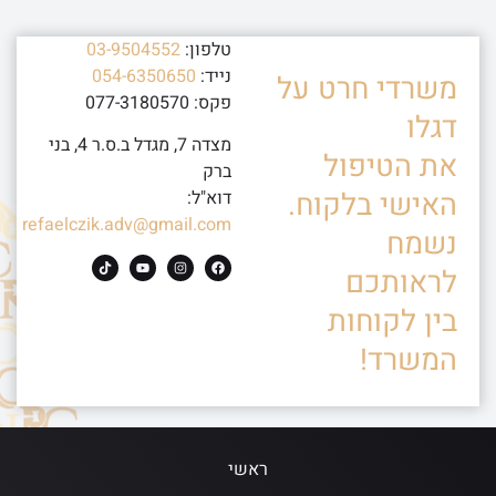
טלפון:
03-9504552
נייד:
054-6350650
משרדי חרט על
פקס: 077-3180570
דגלו
מצדה 7, מגדל ב.ס.ר 4, בני
את הטיפול
ברק
האישי בלקוח.
דוא"ל:
refaelczik.adv@gmail.com
נשמח
לראותכם
בין לקוחות
המשרד!
ראשי