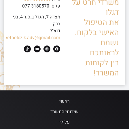
משרדי חרט על
פקס: 077-3180570
דגלו
מצדה 7, מגדל ב.ס.ר 4, בני
את הטיפול
ברק
האישי בלקוח.
דוא"ל:
refaelczik.adv@gmail.com
נשמח
לראותכם
בין לקוחות
המשרד!
ראשי
שירותי המשרד
פלילי