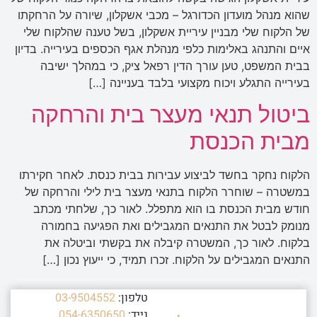
שהוא מנהל מועדון הכדורגל – מכבי אשקלון, שיורה על הרחקתו
של הלקוח שלי מבניין עיריית אשקלון, בשל טענה שהלקוח שלי
איים והתנהג באלימות כלפי מנהלת אגף הכספים בעירייה. בדיון
בבית המשפט, טען עורך הדין רפאל ציק, כי במהלך ישיבה
בעירייה התגלע ויכוח מקצועי בלבד בעניינה […]
ביטול תנאי מעצר בית והרחקה
מבית הכנסת
הלקוח נחקר בחשד לביצוע עבירות בבית כנסת. לאחר חקירתו
במשטרה – שוחרר הלקוח בתנאי מעצר בית לילי והרחקה של
חודש מבית הכנסת בו הוא מתפלל. לאור כך, שלחתי מכתב
מנומק לבטל את התנאים המגבילים ואת הפגיעה בחמורה
בלקוח. לאור כך, המשטרה קיבלה את בקשתי וביטלה את
התנאים המגבילים על הלקוח. זכרו תמיד, כי ייעוץ נכון […]
טלפון:
03-9504552
נייד:
054-6350650