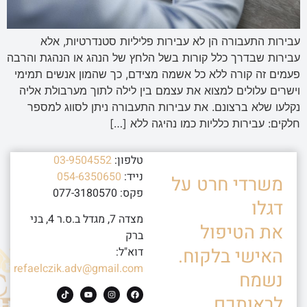
עבירות התעבורה הן לא עבירות פליליות סטנדרטיות, אלא
עבירות שבדרך כלל קורות בשל הלחץ של הנהג או הנהגת והרבה
פעמים זה קורה ללא כל אשמה מצידם, כך שהמון אנשים תמימי
וישרים עלולים למצוא את עצמם בין לילה לתוך מערבולת אליה
נקלעו שלא ברצונם. את עבירות התעבורה ניתן לסווג למספר
חלקים: עבירות כלליות כמו נהיגה ללא […]
טלפון:
03-9504552
נייד:
054-6350650
משרדי חרט על
פקס: 077-3180570
דגלו
מצדה 7, מגדל ב.ס.ר 4, בני
את הטיפול
ברק
האישי בלקוח.
דוא"ל:
refaelczik.adv@gmail.com
נשמח
לראותכם