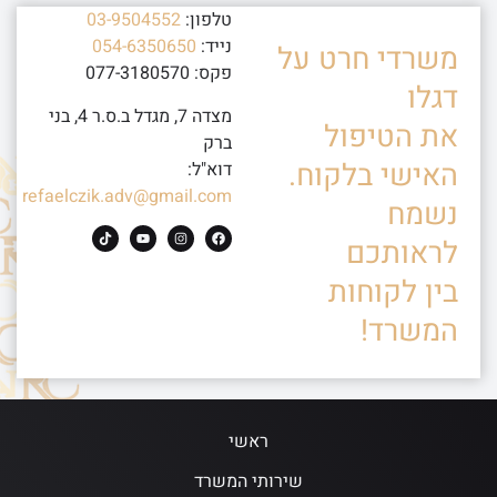
טלפון:
03-9504552
נייד:
054-6350650
משרדי חרט על
פקס: 077-3180570
דגלו
מצדה 7, מגדל ב.ס.ר 4, בני
את הטיפול
ברק
האישי בלקוח.
דוא"ל:
refaelczik.adv@gmail.com
נשמח
לראותכם
בין לקוחות
המשרד!
ראשי
שירותי המשרד