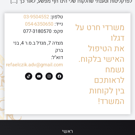
לפרקליטות וטענתי שהלקוח שלי הינו חף מפשע, לאור כך […]
טלפון:
03-9504552
נייד:
054-6350650
משרדי חרט על
פקס: 077-3180570
דגלו
מצדה 7, מגדל ב.ס.ר 4, בני
את הטיפול
ברק
האישי בלקוח.
דוא"ל:
refaelczik.adv@gmail.com
נשמח
לראותכם
בין לקוחות
המשרד!
ראשי